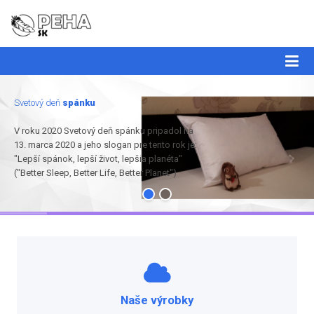
Svetový deň
spánku
V roku 2020 Svetový deň spánku pripadol na
13. marca 2020 a jeho slogan pre tento rok je:
"Lepší spánok, lepší život, lepšia planéta"
("Better Sleep, Better Life, Better Planet")
Naše výrobky