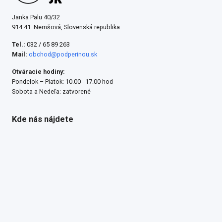
Janka Palu 40/32
914 41 Nemšová, Slovenská republika
Tel.:
032 / 65 89 263
Mail:
obchod@podperinou.sk
Otváracie hodiny:
Pondelok – Piatok: 10.00 - 17.00 hod
Sobota a Nedeľa: zatvorené
Kde nás nájdete