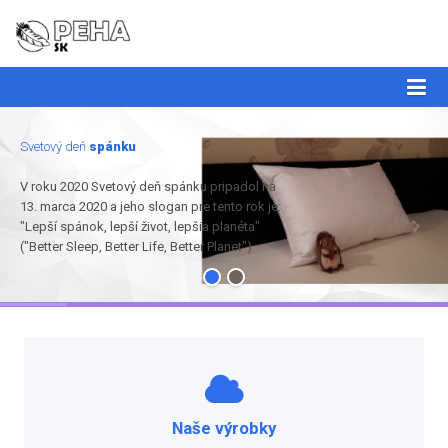
Svetový deň
spánku
V roku 2020 Svetový deň spánku pripadol na
13. marca 2020 a jeho slogan pre tento rok je:
"Lepší spánok, lepší život, lepšia planéta"
("Better Sleep, Better Life, Better Planet")
Naše výrobky