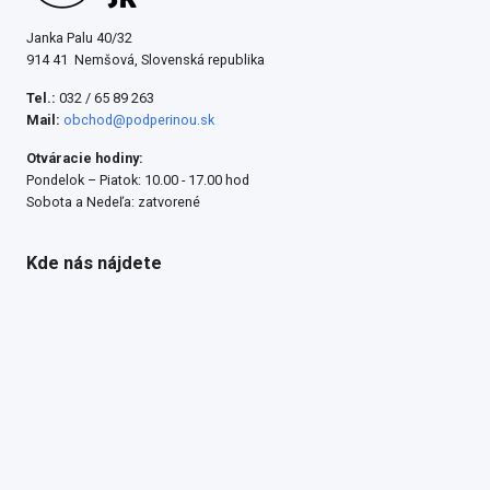
Janka Palu 40/32
914 41 Nemšová, Slovenská republika
Tel.:
032 / 65 89 263
Mail:
obchod@podperinou.sk
Otváracie hodiny:
Pondelok – Piatok: 10.00 - 17.00 hod
Sobota a Nedeľa: zatvorené
Kde nás nájdete