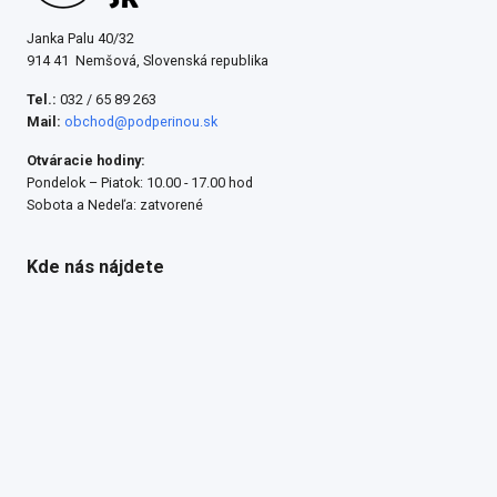
Janka Palu 40/32
914 41 Nemšová, Slovenská republika
Tel.:
032 / 65 89 263
Mail:
obchod@podperinou.sk
Otváracie hodiny:
Pondelok – Piatok: 10.00 - 17.00 hod
Sobota a Nedeľa: zatvorené
Kde nás nájdete