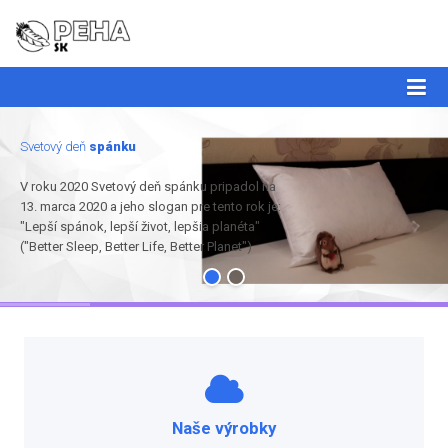
Svetový deň
spánku
V roku 2020 Svetový deň spánku pripadol na
13. marca 2020 a jeho slogan pre tento rok je:
"Lepší spánok, lepší život, lepšia planéta"
("Better Sleep, Better Life, Better Planet")
Naše výrobky