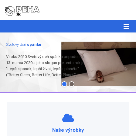
Svetový deň
spánku
V roku 2020 Svetový deň spánku pripadol na
13. marca 2020 a jeho slogan pre tento rok je:
"Lepší spánok, lepší život, lepšia planéta"
("Better Sleep, Better Life, Better Planet")
Naše výrobky