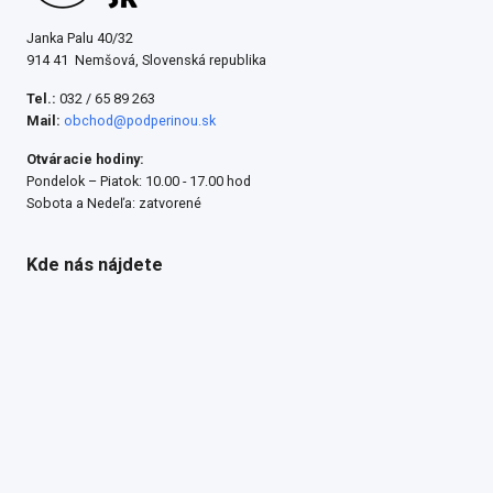
Janka Palu 40/32
914 41 Nemšová, Slovenská republika
Tel.:
032 / 65 89 263
Mail:
obchod@podperinou.sk
Otváracie hodiny:
Pondelok – Piatok: 10.00 - 17.00 hod
Sobota a Nedeľa: zatvorené
Kde nás nájdete