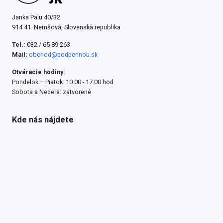
Janka Palu 40/32
914 41 Nemšová, Slovenská republika
Tel.:
032 / 65 89 263
Mail:
obchod@podperinou.sk
Otváracie hodiny:
Pondelok – Piatok: 10.00 - 17.00 hod
Sobota a Nedeľa: zatvorené
Kde nás nájdete