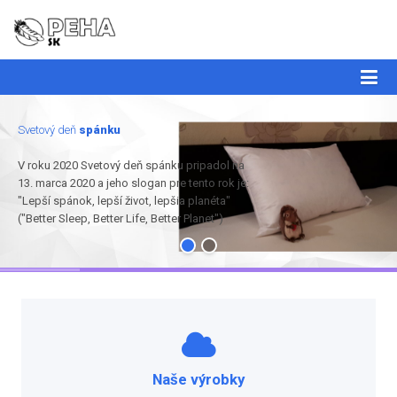
Svetový deň
spánku
V roku 2020 Svetový deň spánku pripadol na
13. marca 2020 a jeho slogan pre tento rok je:
"Lepší spánok, lepší život, lepšia planéta"
("Better Sleep, Better Life, Better Planet")
Naše výrobky