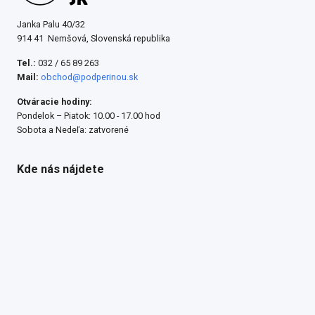
Janka Palu 40/32
914 41 Nemšová, Slovenská republika
Tel.:
032 / 65 89 263
Mail:
obchod@podperinou.sk
Otváracie hodiny:
Pondelok – Piatok: 10.00 - 17.00 hod
Sobota a Nedeľa: zatvorené
Kde nás nájdete