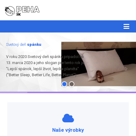
Svetový deň
spánku
V roku 2020 Svetový deň spánku pripadol na
13. marca 2020 a jeho slogan pre tento rok je:
"Lepší spánok, lepší život, lepšia planéta"
("Better Sleep, Better Life, Better Planet")
Naše výrobky