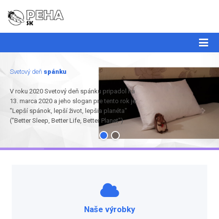
Svetový deň
spánku
V roku 2020 Svetový deň spánku pripadol na
13. marca 2020 a jeho slogan pre tento rok je:
"Lepší spánok, lepší život, lepšia planéta"
("Better Sleep, Better Life, Better Planet")
Naše výrobky