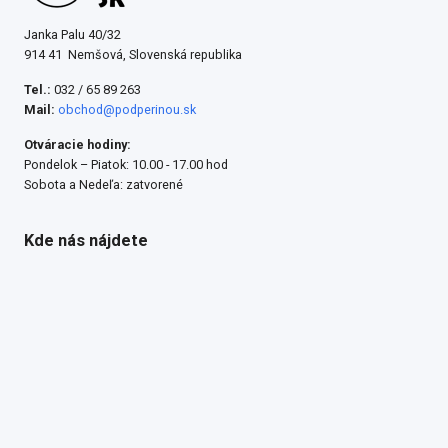
Janka Palu 40/32
914 41 Nemšová, Slovenská republika
Tel.:
032 / 65 89 263
Mail:
obchod@podperinou.sk
Otváracie hodiny:
Pondelok – Piatok: 10.00 - 17.00 hod
Sobota a Nedeľa: zatvorené
Kde nás nájdete