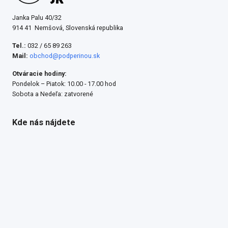
Janka Palu 40/32
914 41 Nemšová, Slovenská republika
Tel.:
032 / 65 89 263
Mail:
obchod@podperinou.sk
Otváracie hodiny:
Pondelok – Piatok: 10.00 - 17.00 hod
Sobota a Nedeľa: zatvorené
Kde nás nájdete