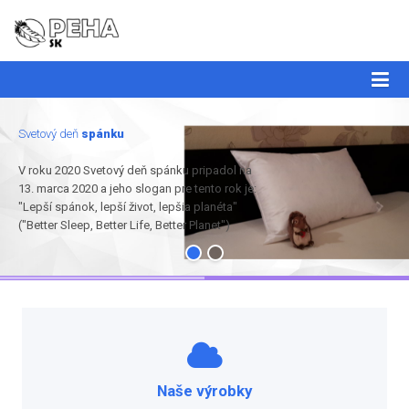
Svetový deň
spánku
V roku 2020 Svetový deň spánku pripadol na
13. marca 2020 a jeho slogan pre tento rok je:
"Lepší spánok, lepší život, lepšia planéta"
("Better Sleep, Better Life, Better Planet")
Naše výrobky