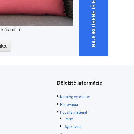
NAJOBĽÚBENEJŠIE PODHLAVNÍKY
ík štandard
uktu
Dôležité informácie
Katalóg výrobkov
Renovácia
Použitý materiál
Perie
Sýpkovina