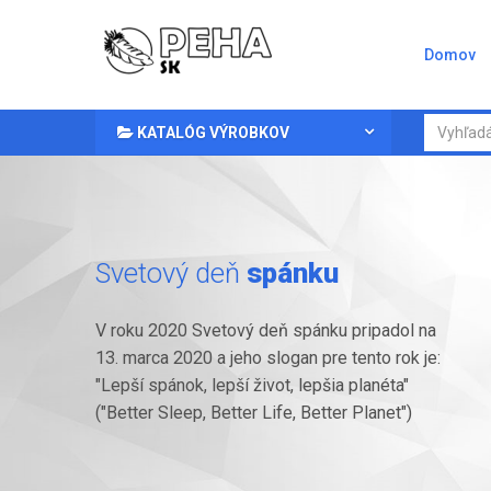
Domov
KATALÓG VÝROBKOV
Svetový deň
spánku
V roku 2020 Svetový deň spánku pripadol na
13. marca 2020 a jeho slogan pre tento rok je:
"Lepší spánok, lepší život, lepšia planéta"
("Better Sleep, Better Life, Better Planet")