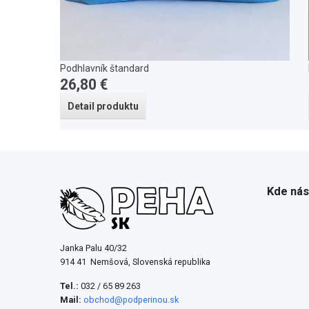
Podhlavník štandard
26,80 €
Detail produktu
Kde nás
Janka Palu 40/32
914 41 Nemšová, Slovenská republika
Tel.:
032 / 65 89 263
Mail:
obchod@podperinou.sk