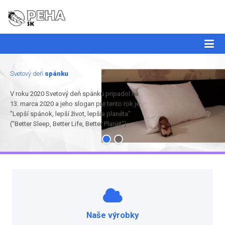
Svetový deň
spánku
V roku 2020 Svetový deň spánku pripadol na
13. marca 2020 a jeho slogan pre tento rok je:
"Lepší spánok, lepší život, lepšia planéta"
("Better Sleep, Better Life, Better Planet")
Naše výrobky