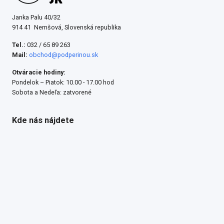
Janka Palu 40/32
914 41 Nemšová, Slovenská republika
Tel.:
032 / 65 89 263
Mail:
obchod@podperinou.sk
Otváracie hodiny:
Pondelok – Piatok: 10.00 - 17.00 hod
Sobota a Nedeľa: zatvorené
Kde nás nájdete