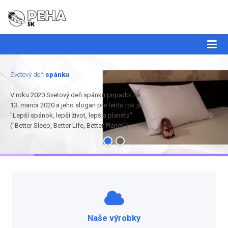
Svetový deň
spánku
V roku 2020 Svetový deň spánku pripadol na
13. marca 2020 a jeho slogan pre tento rok je:
"Lepší spánok, lepší život, lepšia planéta"
("Better Sleep, Better Life, Better Planet")
Naše výrobky