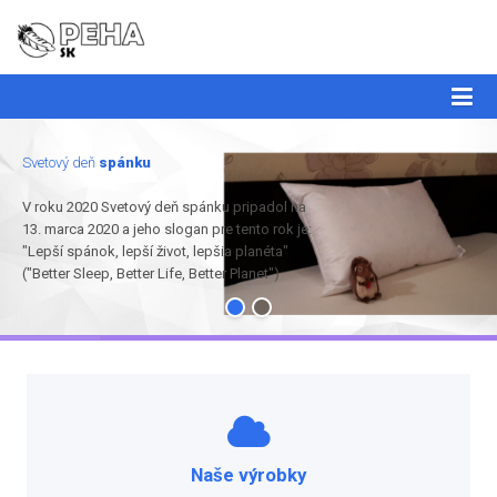
Svetový deň
spánku
V roku 2020 Svetový deň spánku pripadol na
13. marca 2020 a jeho slogan pre tento rok je:
"Lepší spánok, lepší život, lepšia planéta"
("Better Sleep, Better Life, Better Planet")
Naše výrobky