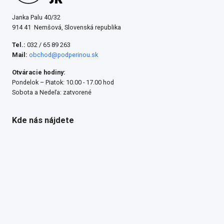
Janka Palu 40/32
914 41 Nemšová, Slovenská republika
Tel.:
032 / 65 89 263
Mail:
obchod@podperinou.sk
Otváracie hodiny:
Pondelok – Piatok: 10.00 - 17.00 hod
Sobota a Nedeľa: zatvorené
Kde nás nájdete